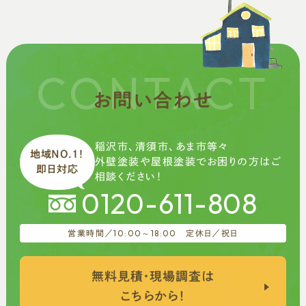
CONTACT
お問い合わせ
稲沢市、清須市、あま市等々
地域NO.1！
外壁塗装や屋根塗装で
お困りの方はご
即日対応
相談ください！
0120-611-808
10:00～18:00
営業時間／
定休日／祝日
無料見積・現場調査は
こちらから！