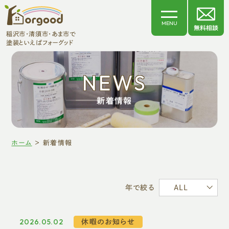
MENU
無料相談
稲沢市・清須市・あま市で
塗装といえばフォーグッド
ホーム
NEWS
新着情報
初めての方へ
ホーム
＞
新着情報
外壁塗装
屋根塗装
ALL
年で絞る
その他リフォーム工事
2026.05.02
休暇のお知らせ