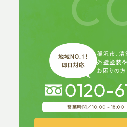
C
稲沢市、清
地域NO.1！
外壁塗装
即日対応
お困りの方
0120-6
10:00～18:00
営業時間／