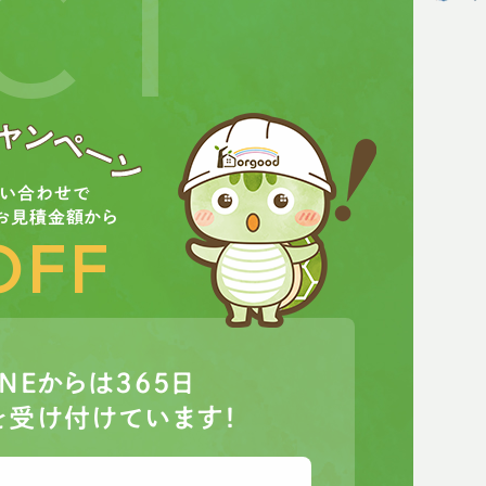
CT
問い合わせで
お見積金額から
OFF
INEからは365日
を受け付けています！