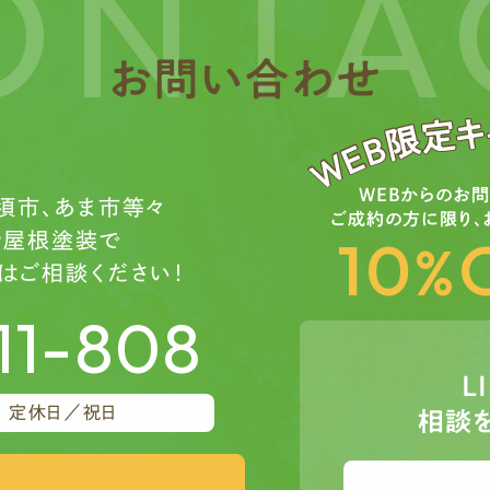
ONTA
お問い合わせ
WEBからのお
須市、あま市等々
ご成約の方に限り、
10
や屋根塗装で
%
はご相談ください！
11-808
L
定休日／祝日
相談